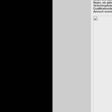
fliegen, als gä
Streichergebni
Qualifikationsl
dennoch extrem 