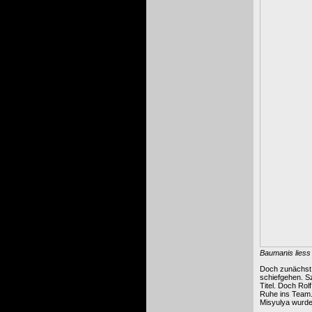
Baumanis liess 
Doch zunächst h
schiefgehen. S
Titel. Doch Rol
Ruhe ins Team.
Misyulya wurde