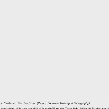
die Finalrenen: Krisztian Szabo (Picture: Baumanis Motorsport Photography)
anis hielten sich zwar grundsätzlich an die Worte des Teamchefs, ließen die Skodas aber