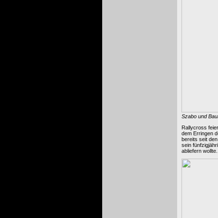
Szabo und Baum
Rallycross feie
dem Erringen d
bereits seit de
sein fünfzigjäh
abliefern wollte.