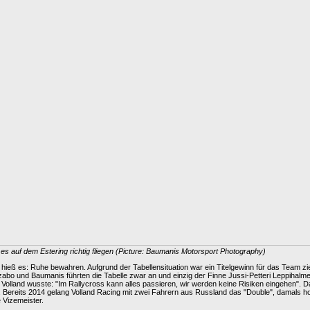
es auf dem Estering richtig fliegen (Picture: Baumanis Motorsport Photography)
ieß es: Ruhe bewahren. Aufgrund der Tabellensituation war ein Titelgewinn für das Team zieml
zabo und Baumanis führten die Tabelle zwar an und einzig der Finne Jussi-Petteri Leppihal
f Volland wusste: "Im Rallycross kann alles passieren, wir werden keine Risiken eingehen". 
 Bereits 2014 gelang Volland Racing mit zwei Fahrern aus Russland das "Double", damals ho
 Vizemeister.