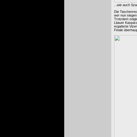
...wie auch Sz
Die Taschenrech
wer nun siegen 
Trotzdem zeigte
Litauer Kaspar
ergatterte Viz
Finale überhau