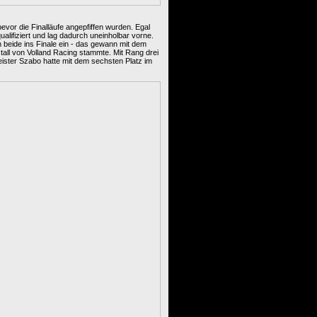
vor die Finalläufe angepfiffen wurden. Egal
ualifiziert und lag dadurch uneinholbar vorne.
n beide ins Finale ein - das gewann mit dem
all von Volland Racing stammte. Mit Rang drei
ster Szabo hatte mit dem sechsten Platz im