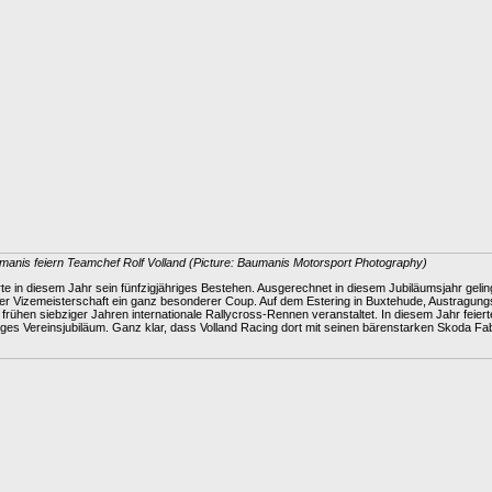
anis feiern Teamchef Rolf Volland (Picture: Baumanis Motorsport Photography)
rte in diesem Jahr sein fünfzigjähriges Bestehen. Ausgerechnet in diesem Jubiläumsjahr geling
er Vizemeisterschaft ein ganz besonderer Coup. Auf dem Estering in Buxtehude, Austragungs
n frühen siebziger Jahren internationale Rallycross-Rennen veranstaltet. In diesem Jahr feie
riges Vereinsjubiläum. Ganz klar, dass Volland Racing dort mit seinen bärenstarken Skoda 