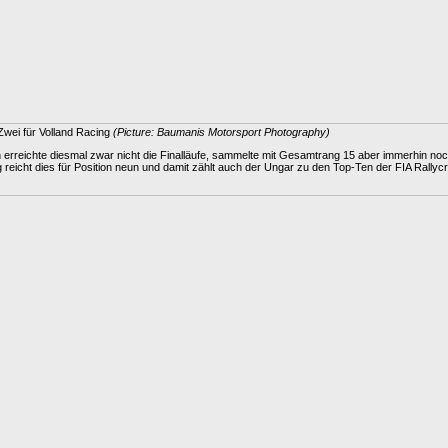
Zwei für Volland Racing
(Picture: Baumanis Motorsport Photography)
erreichte diesmal zwar nicht die Finalläufe, sammelte mit Gesamtrang 15 aber immerhin noch
reicht dies für Position neun und damit zählt auch der Ungar zu den Top-Ten der FIA Rallyc