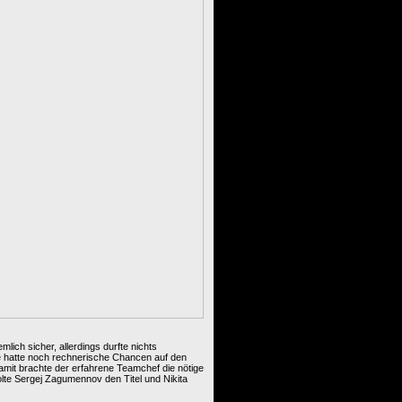
ich sicher, allerdings durfte nichts
me hatte noch rechnerische Chancen auf den
Damit brachte der erfahrene Teamchef die nötige
lte Sergej Zagumennov den Titel und Nikita