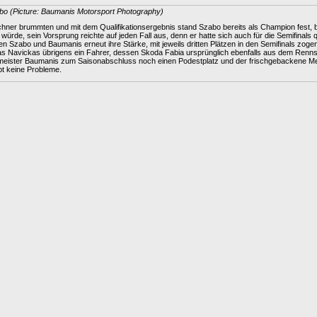
abo (Picture: Baumanis Motorsport Photography)
ner brummten und mit dem Qualifikationsergebnis stand Szabo bereits als Champion fest, be
würde, sein Vorsprung reichte auf jeden Fall aus, denn er hatte sich auch für die Semifinals q
n Szabo und Baumanis erneut ihre Stärke, mit jeweils dritten Plätzen in den Semifinals zoge
as Navickas übrigens ein Fahrer, dessen Skoda Fabia ursprünglich ebenfalls aus dem Rennst
emeister Baumanis zum Saisonabschluss noch einen Podestplatz und der frischgebackene Mei
pt keine Probleme.