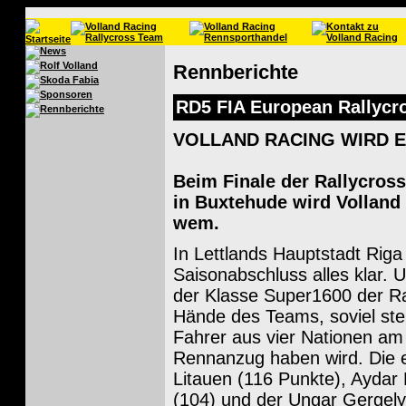
Rennberichte
RD5 FIA European Rallycro
VOLLAND RACING WIRD 
Beim Finale der Rallycros
in Buxtehude wird Volland 
wem.
In Lettlands Hauptstadt Rig
Saisonabschluss alles klar. 
der Klasse Super1600 der Ral
Hände des Teams, soviel steht
Fahrer aus vier Nationen a
Rennanzug haben wird. Die e
Litauen (116 Punkte), Aydar 
(104) und der Ungar Gergely